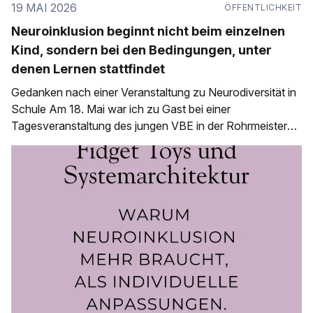
19 MAI 2026
ÖFFENTLICHKEIT
Neuroinklusion beginnt nicht beim einzelnen
Kind, sondern bei den Bedingungen, unter
denen Lernen stattfindet
Gedanken nach einer Veranstaltung zu Neurodiversität in
Schule Am 18. Mai war ich zu Gast bei einer
Tagesveranstaltung des jungen VBE in der Rohrmeisterei
in Schwerte. Eingeladen waren Saskia Niechzial von
liniert.kariert, Lehrkraft, Autorin & Bildungsaktivistin
sowie Melanie Kleefeld, Autorin & Neurodivergenz-
Coachin. Inhaltlich ging es um Neurodiversität,
neuroinklusive Lernumgebungen